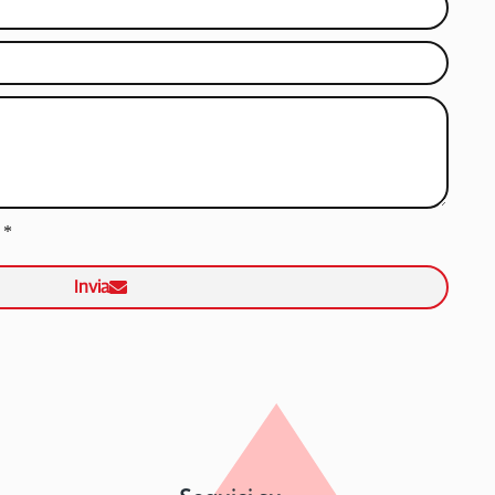
*
Invia