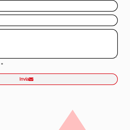
*
Invia