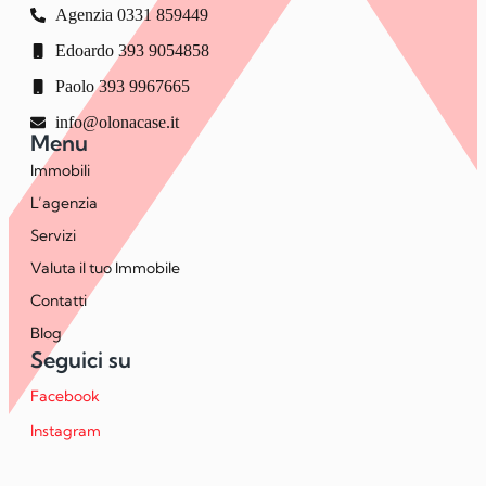
Agenzia 0331 859449
Edoardo 393 9054858
Paolo 393 9967665
info@olonacase.it
Menu
Immobili
L’agenzia
Servizi
Valuta il tuo Immobile
Contatti
Blog
Seguici su
Facebook
Instagram