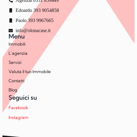
Agenzia 0331 859449
Edoardo 393 9054858
Paolo 393 9967665
info@olonacase.it
Menu
Immobili
L’agenzia
Servizi
Valuta il tuo Immobile
Contatti
Blog
Seguici su
Facebook
Instagram