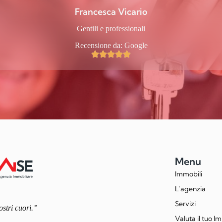
Francesca Vicario
Gentili e professionali
Recensione da: Google
Menu
Immobili
L’agenzia
Servizi
ostri cuori.”
Valuta il tuo I